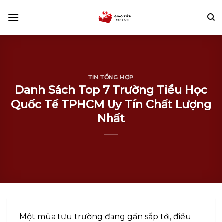
Skip
to
content
TIN TỔNG HỢP
Danh Sách Top 7 Trường Tiểu Học
Quốc Tế TPHCM Uy Tín Chất Lượng
Nhất
Một mùa tưu trường đang gần sắp tới, điều