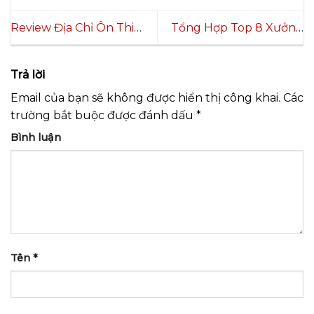
Review Địa Chỉ Ôn Thi
Tổng Hợp Top 8 Xưởng
IELTS Online Cá Nhân
May Quần Áo Số Lượng
Hóa Tại IELTS Thanh Loan
Lớn Uy Tín Giá Tốt Nhất
Trả lời
Email của bạn sẽ không được hiển thị công khai.
Các
trường bắt buộc được đánh dấu
*
Bình luận
Tên
*