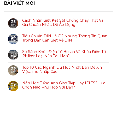
BÀI VIẾT MỚI
Cách Nhận Biết Két Sắt Chống Cháy Thật Và
28
Giả Chuẩn Nhất, Dễ Áp Dụng
Th4
Tiêu Chuẩn DIN Là Gì? Những Thông Tin Quan
24
Trọng Bạn Cần Biết Về DIN
Th4
So Sánh Khóa Điện Tử Bosch Và Khóa Điện Tử
06
Philips: Loại Nào Tốt Hơn?
Th4
Top 10 Các Ngành Du Học Nhật Bản Dễ Xin
29
Việc, Thu Nhập Cao
Th9
Nên Học Tiếng Anh Giao Tiếp Hay IELTS? Lựa
09
Chọn Nào Phù Hợp Với Bạn?
Th7