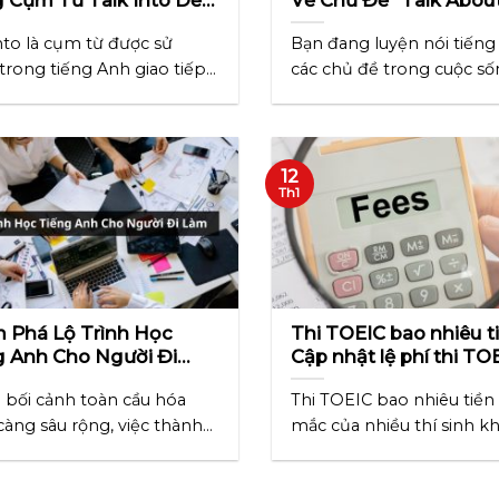
 Và Chính Xác Nhất
Family” Cực Hay, Chi Ti
into là cụm từ được sử
Bạn đang luyện nói tiếng
Z
trong tiếng Anh giao tiếp
các chủ đề trong cuộc số
gày [...]
chưa [...]
12
Th1
 Phá Lộ Trình Học
Thi TOEIC bao nhiêu t
g Anh Cho Người Đi
Cập nhật lệ phí thi TO
hi Tiết Từ A-Z
mới nhất
 bối cảnh toàn cầu hóa
Thi TOEIC bao nhiêu tiền 
càng sâu rộng, việc thành
mắc của nhiều thí sinh kh
iếng Anh [...]
mong [...]