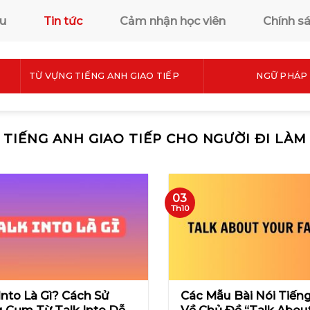
ệu
Tin tức
Cảm nhận học viên
Chính s
TỪ VỰNG TIẾNG ANH GIAO TIẾP
NGỮ PHÁP 
TIẾNG ANH GIAO TIẾP CHO NGƯỜI ĐI LÀM
03
Th10
Into Là Gì? Cách Sử
Các Mẫu Bài Nói Tiến
 Cụm Từ Talk Into Dễ
Về Chủ Đề “Talk Abou