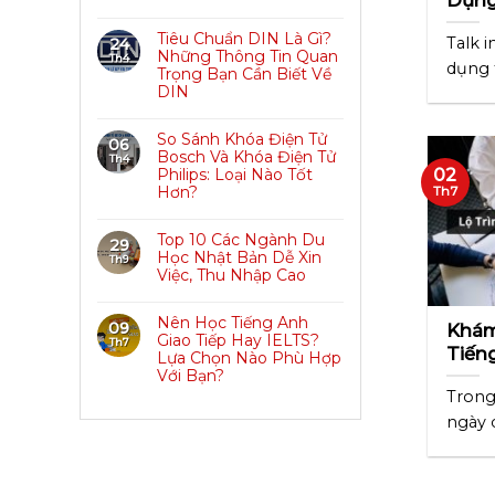
Hiểu
Tiêu Chuẩn DIN Là Gì?
Talk 
24
Những Thông Tin Quan
Th4
dụng 
Trọng Bạn Cần Biết Về
DIN
hằng n
So Sánh Khóa Điện Tử
06
Bosch Và Khóa Điện Tử
Th4
Philips: Loại Nào Tốt
02
Hơn?
Th7
Top 10 Các Ngành Du
29
Học Nhật Bản Dễ Xin
Th9
Việc, Thu Nhập Cao
Nên Học Tiếng Anh
09
Khám
Giao Tiếp Hay IELTS?
Th7
Tiến
Lựa Chọn Nào Phù Hợp
Làm C
Với Bạn?
Trong
ngày 
thạo t