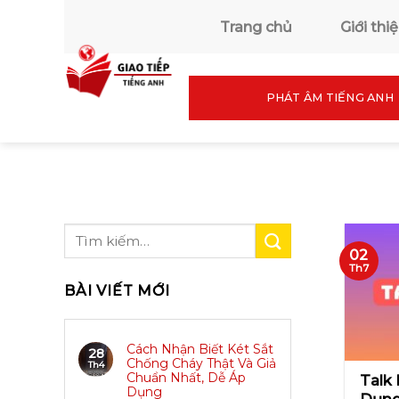
Skip
Trang chủ
Giới thi
to
content
PHÁT ÂM TIẾNG ANH
02
Th7
BÀI VIẾT MỚI
Cách Nhận Biết Két Sắt
28
Chống Cháy Thật Và Giả
Th4
Chuẩn Nhất, Dễ Áp
Talk 
Dụng
Dụng