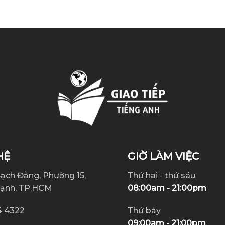
HỆ
GIỜ LÀM VIỆC
Bạch Đằng, Phường 15,
Thứ hai - thứ sáu
hạnh, TP.HCM
08:00am - 21:00pm
4 4322
Thứ bảy
09:00am - 21:00pm