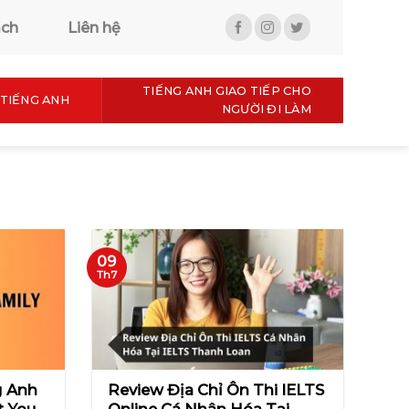
ách
Liên hệ
TIẾNG ANH GIAO TIẾP CHO
TIẾNG ANH
NGƯỜI ĐI LÀM
09
Th7
g Anh
Review Địa Chỉ Ôn Thi IELTS
t Your
Online Cá Nhân Hóa Tại