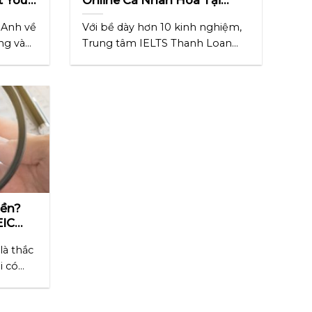
ết A –
IELTS Thanh Loan
 Anh về
Với bề dày hơn 10 kinh nghiệm,
ng và
Trung tâm IELTS Thanh Loan
nổi tiếng là [...]
iền?
EIC
là thắc
i có