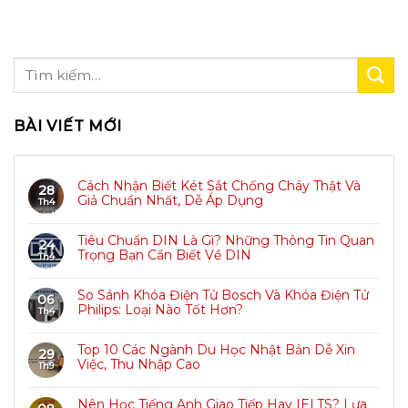
BÀI VIẾT MỚI
Cách Nhận Biết Két Sắt Chống Cháy Thật Và
28
Giả Chuẩn Nhất, Dễ Áp Dụng
Th4
Tiêu Chuẩn DIN Là Gì? Những Thông Tin Quan
24
Trọng Bạn Cần Biết Về DIN
Th4
So Sánh Khóa Điện Tử Bosch Và Khóa Điện Tử
06
Philips: Loại Nào Tốt Hơn?
Th4
Top 10 Các Ngành Du Học Nhật Bản Dễ Xin
29
Việc, Thu Nhập Cao
Th9
Nên Học Tiếng Anh Giao Tiếp Hay IELTS? Lựa