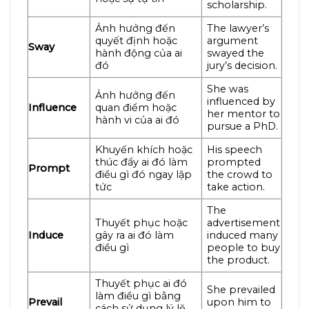
scholarship.
Ảnh hưởng đến
The lawyer’s
quyết định hoặc
argument
Sway
hành động của ai
swayed the
đó
jury’s decision.
She was
Ảnh hưởng đến
influenced by
Influence
quan điểm hoặc
her mentor to
hành vi của ai đó
pursue a PhD.
Khuyến khích hoặc
His speech
thúc đẩy ai đó làm
prompted
Prompt
điều gì đó ngay lập
the crowd to
tức
take action.
The
Thuyết phục hoặc
advertisement
Induce
gây ra ai đó làm
induced many
điều gì
people to buy
the product.
Thuyết phục ai đó
She prevailed
làm điều gì bằng
Prevail
upon him to
cách sử dụng lý lẽ