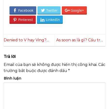
Facebook
Twitter
Google+
Pinterest
LinkedIn
Denied to V hay Ving?
As soon as là gì? Cấu trúc
Tổng hợp các cấu trúc
và cách sử dụng As soon
Deny và cách sử dụng
as chính xác
Trả lời
Email của bạn sẽ không được hiển thị công khai.
Các
trường bắt buộc được đánh dấu
*
Bình luận