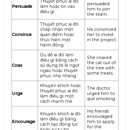
Thuyết phục ai đó
persuaded
Persuade
làm hoặc tin vào
him to join
điều gì
the team.
Thuyết phục ai đó
chấp nhận một
He convinced
Convince
quan điểm hoặc
her to invest
thực hiện một
in the project.
hành động
Dụ dỗ ai đó làm
She coaxed
điều gì bằng cách
the cat out of
Coax
sử dụng lời lẽ ngọt
the tree with
ngào hoặc thuyết
some treats.
phục nhẹ nhàng
Khuyến khích hoặc
The doctor
thuyết phục ai đó
Urge
urged him to
làm điều gì một
quit smoking.
cách mạnh mẽ
His friends
Khuyến khích ai đó
encouraged
làm điều gì bằng
Encourage
him to apply
cách tạo động lực
for the
hoặc sự tự tin