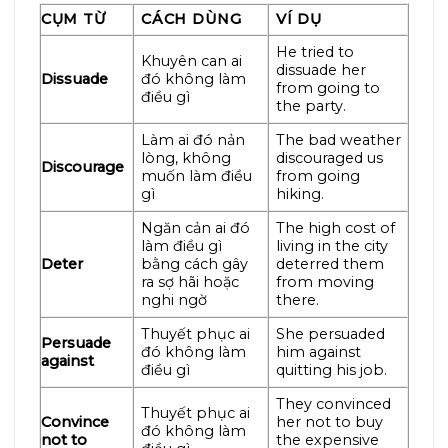
CỤM TỪ
CÁCH DÙNG
VÍ DỤ
He tried to
Khuyên can ai
dissuade her
Dissuade
đó không làm
from going to
điều gì
the party.
Làm ai đó nản
The bad weather
lòng, không
discouraged us
Discourage
muốn làm điều
from going
gì
hiking.
Ngăn cản ai đó
The high cost of
làm điều gì
living in the city
Deter
bằng cách gây
deterred them
ra sợ hãi hoặc
from moving
nghi ngờ
there.
Thuyết phục ai
She persuaded
Persuade
đó không làm
him against
against
điều gì
quitting his job.
They convinced
Thuyết phục ai
Convince
her not to buy
đó không làm
not to
the expensive