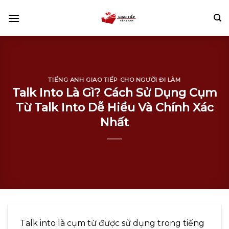
Skip
to
content
TIẾNG ANH GIAO TIẾP CHO NGƯỜI ĐI LÀM
Talk Into Là Gì? Cách Sử Dụng Cụm
Từ Talk Into Dễ Hiểu Và Chính Xác
Nhất
Talk into là cụm từ được sử dụng trong tiếng