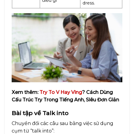
điều gì
dress.
Xem thêm:
Try To V Hay Ving
? Cách Dùng
Cấu Trúc Try Trong Tiếng Anh, Siêu Đơn Giản
Bài tập về Talk into
Chuyển đổi các câu sau bằng việc sử dụng
cụm từ “talk into”: