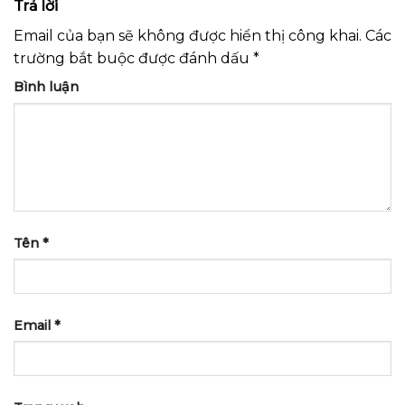
Trả lời
Hay, Chi Tiết A – Z
Tử Phù Hợp
Email của bạn sẽ không được hiển thị công khai.
Các
trường bắt buộc được đánh dấu
*
Bình luận
Tên
*
Email
*