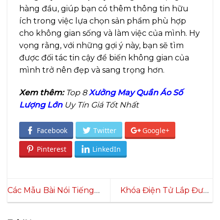
hàng đầu, giúp bạn có thêm thông tin hữu
ích trong việc lựa chọn sản phẩm phù hợp
cho không gian sống và làm việc của mình. Hy
vọng rằng, với những gợi ý này, bạn sẽ tìm
được đối tác tin cậy để biến không gian của
mình trở nên đẹp và sang trọng hơn.
Xem thêm:
Top 8
Xưởng May Quần Áo Số
Lượng Lớn
Uy Tín Giá Tốt Nhất
Facebook
Twitter
Google+
Pinterest
LinkedIn
Các Mẫu Bài Nói Tiếng
Khóa Điện Tử Lắp Được
Anh Về Chủ Đề “Talk
Cho Cửa Nào? Kinh
About Your Family” Cực
Nghiệm Chọn Khóa Điện