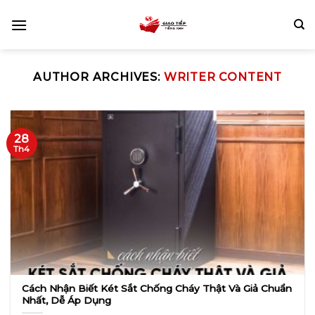
Skip
to
content
AUTHOR ARCHIVES:
WRITER CONTENT
28
Th4
Cách Nhận Biết Két Sắt Chống Cháy Thật Và Giả Chuẩn
Nhất, Dễ Áp Dụng