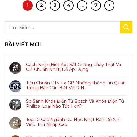
1
2
3
4
…
7
BÀI VIẾT MỚI
Cách Nhận Biết Két Sắt Chống Cháy Thật Và
28
Giả Chuẩn Nhất, Dễ Áp Dụng
Th4
Tiêu Chuẩn DIN Là Gì? Những Thông Tin Quan
24
Trọng Bạn Cần Biết Về DIN
Th4
So Sánh Khóa Điện Tử Bosch Và Khóa Điện Tử
06
Philips: Loại Nào Tốt Hơn?
Th4
Top 10 Các Ngành Du Học Nhật Bản Dễ Xin
29
Việc, Thu Nhập Cao
Th9