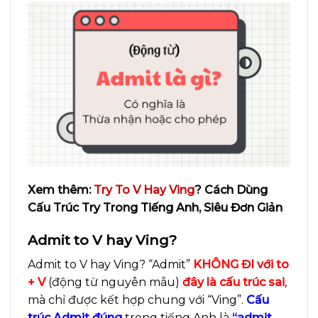
Xem thêm:
Try To V Hay Ving
? Cách Dùng
Cấu Trúc Try Trong Tiếng Anh, Siêu Đơn Giản
Admit to V hay Ving?
Admit to V hay Ving? “Admit”
KHÔNG ĐI với to
+ V
(động từ nguyên mẫu)
đây là cấu trúc sai
,
mà chỉ được kết hợp chung với “Ving”.
Cấu
trúc Admit đúng
trong tiếng Anh là
“admit