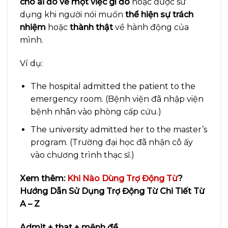
cho ai đó về một việc gì đó
hoặc được sử
dụng khi người nói muốn
thể hiện sự trách
nhiệm
hoặc
thành thật
về hành động của
mình.
Ví dụ:
The hospital admitted the patient to the
emergency room. (Bệnh viện đã nhập viện
bệnh nhân vào phòng cấp cứu.)
The university admitted her to the master’s
program. (Trường đại học đã nhận cô ấy
vào chương trình thạc sĩ.)
Xem thêm:
Khi Nào Dùng Trợ Động Từ
?
Hướng Dẫn Sử Dụng Trợ Động Từ Chi Tiết Từ
A – Z
Admit + that + mệnh đề