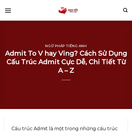
Skip
to
content
NGỮ PHÁP TIẾNG ANH
Admit To V hay Ving? Cách Sử Dụng
Cấu Trúc Admit Cực Dễ, Chi Tiết Từ
A – Z
Cấu trúc Admit là một trong những cấu trúc