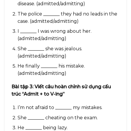
disease. (admitted/admitting)
The police _______ they had no leads in the
case. (admitted/admitting)
I _______ I was wrong about her.
(admitted/admitting)
She _______ she was jealous.
(admitted/admitting)
He finally _______ his mistake.
(admitted/admitting)
Bài tập 3: Viết câu hoàn chỉnh sử dụng cấu
trúc “Admit + to V-ing”
I’m not afraid to _______ my mistakes.
She _______ cheating on the exam.
He _______ being lazy.