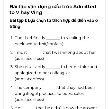
Bài tập vận dụng cấu trúc Admitted
to V hay Ving
Bài tập 1: Lựa chọn từ thích hợp để điền vào ô
trống
The thief finally _______ to stealing the
necklace. (admit/confess)
I must _______ that I was wrong about her.
(admit/confess)
She reluctantly _______ to her mistake and
apologized to her colleague.
(admit/confess)
The company _______ that they had been
using illegal practices to boost sales.
(admit/confess)
He _______ that he didn’t know the answer